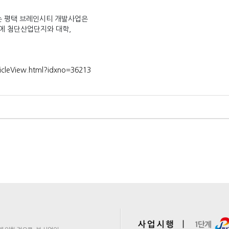
는 평택 브레인시티 개발사업은
모에 첨단산업단지와 대학,
icleView.html?idxno=36213