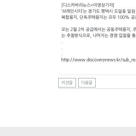
[디스커버리뉴스=이영창기자]
‘브레인시티’는 경기도 평택시 도일동 일원
복합용지, 단독주택용지는 모두 100% 공
오는 2월 2차 공급에서는 공동주택용지,
는 추첨방식으로, 나머지는 경쟁 입찰을 통
.
.
.
http://www.discoverynews.kr/sub_r
이전글
다음글