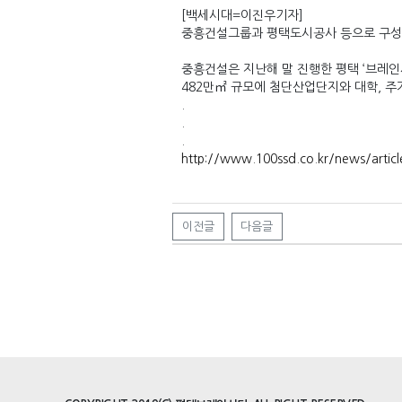
[백세시대=이진우기자]
중흥건설그룹과 평택도시공사 등으로 구성된 
중흥건설은 지난해 말 진행한 평택 ‘브레인
482만㎡ 규모에 첨단산업단지와 대학, 주
.
.
.
http://www.100ssd.co.kr/news/artic
이전글
다음글