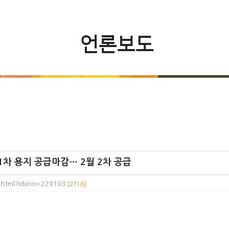
언론보도
차 용지 공급마감… 2월 2차 공급
w.html?idxno=229193
[2718]